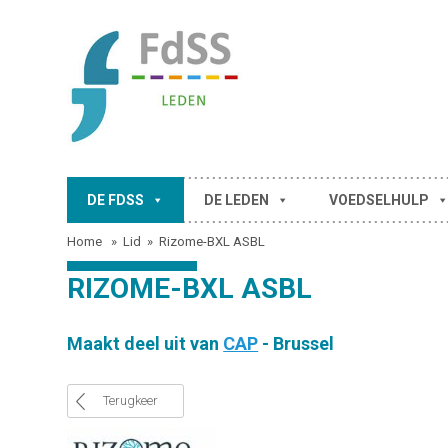
DE FDSS
DE LEDEN
VOEDSELHULP
Home
»
Lid
»
Rizome-BXL ASBL
RIZOME-BXL ASBL
Maakt deel uit van
CAP
- Brussel
Terugkeer