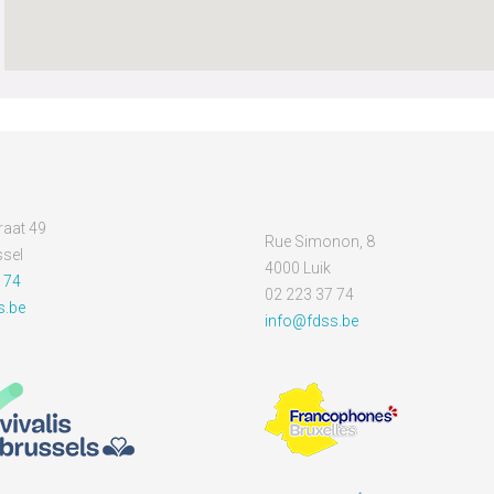
aat 49
Rue Simonon, 8
sel
4000 Luik
 74
02 223 37 74
s.be
info@fdss.be