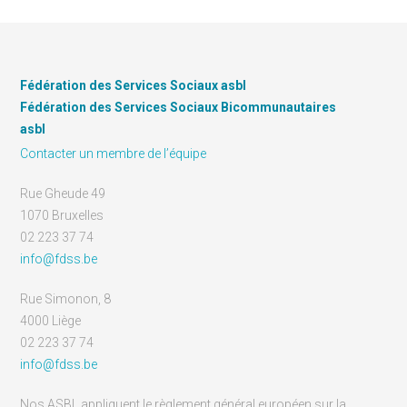
Fédération des Services Sociaux asbl
Fédération des Services Sociaux Bicommunautaires
asbl
Contacter un membre de l’équipe
Rue Gheude 49
1070 Bruxelles
02 223 37 74
info@fdss.be
Rue Simonon, 8
4000 Liège
02 223 37 74
info@fdss.be
Nos ASBL appliquent le règlement général européen sur la