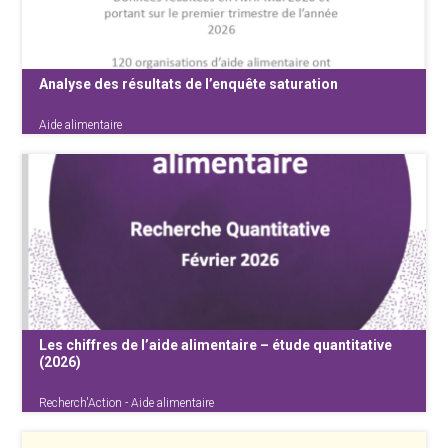
560.000 personnes concernées en 2024, soit
un doublement en 10 ans — la {...}
Analyse des résultats de l’enquête saturation
Aide alimentaire
Alors que le nombre de bénéficiaires de l’aide
alimentaire est à son plus haut niveau
historique en Belgique, la pression s’accroit
sur les organisations de terrain. Saturation,
manque de moyens matériels, financiers et
humains, hausse de la demande : {...}
Les chiffres de l’aide alimentaire – étude quantitative
(2026)
Recherch'Action - Aide alimentaire