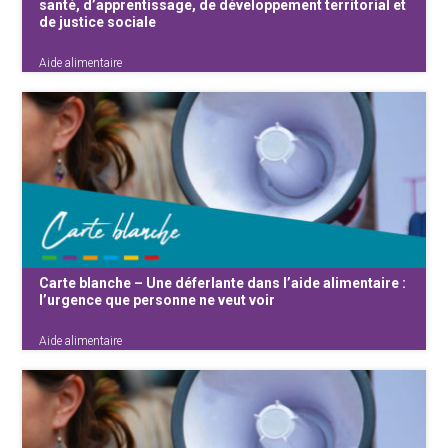
santé, d’apprentissage, de développement territorial et
de justice sociale
Aide alimentaire
Avec de nombreuses organisations, la
Fédération des Services Sociaux appelle à
relancer une politique ambitieuse
d’alimentation scolaire : accessible, saine et
durable. Parce qu’un repas de qualité à l’école,
c’est aussi soutenir la santé, l’apprentissage,
l’égalité des chances et l’agriculture locale.
Carte blanche – Une déferlante dans l’aide alimentaire :
l’urgence que personne ne veut voir
Aide alimentaire
En ce début d’année 2026, une déferlante
frappe les services sociaux. Partout en
Belgique, des milliers de personnes affluent