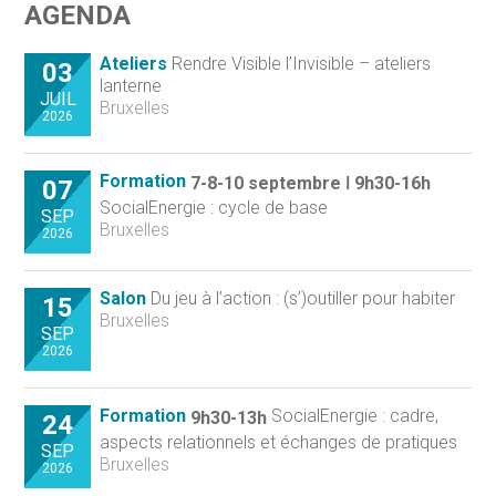
AGENDA
Ateliers
Rendre Visible l’Invisible – ateliers
03
lanterne
JUIL
Bruxelles
2026
Formation
7-8-10 septembre ǀ 9h30-16h
07
SocialEnergie : cycle de base
SEP
Bruxelles
2026
Salon
Du jeu à l’action : (s’)outiller pour habiter
15
Bruxelles
SEP
2026
Formation
SocialEnergie : cadre,
9h30-13h
24
aspects relationnels et échanges de pratiques
SEP
Bruxelles
2026