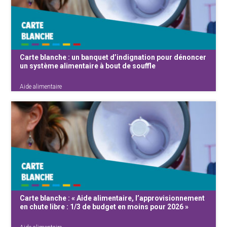
vers les CPAS . Depuis le 1er janvier, la
première vague des quelque 180 000
personnes exclues du chômage se présente
aux guichets des permanences sociales.
Carte blanche : un banquet d’indignation pour dénoncer
un système alimentaire à bout de souffle
Aide alimentaire
Le 16 octobre prochain, à l’occasion de la
Journée mondiale du droit à l’alimentation, le
Collectif du Gratin de la Colère organise un
rassemblement au Mont des Arts (16h-17h).
Un banquet symbolique mettra en scène un
constat alarmant : notre {...}
Carte blanche : « Aide alimentaire, l’approvisionnement
en chute libre : 1/3 de budget en moins pour 2026 »