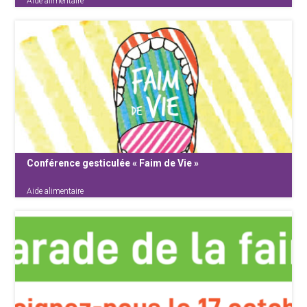
Aide alimentaire
Une carte blanche cosignée par les acteurs de
terrain de l’aide alimentaire en Belgique : « Aide
alimentaire, l’approvisionnement en chute libre
: 1/3 de budget en moins pour 2026 » est
publiée. Ce texte alerte sur les conséquences
directes de la {...}
Conférence gesticulée « Faim de Vie »
Aide alimentaire
« Une conférence gesticulée qui déshabille les
enjeux de l’aide alimentaire. »
Vous souhaitez organiser une représentation
près de chez vous ? Retrouvez toutes les
infos ici.