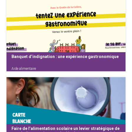
Combien de personnes ont recours à l’aide
alimentaire en Belgique ? Qui sont les acteurs
qui la distribuent ? Et surtout, que nous disent
réellement les chiffres disponibles ? Cette
étude met à jour une méthodologie déjà
employée à la FdSS 10 ans {...}
Banquet d’indignation : une expérience gastronomique
Aide alimentaire
Tentez une expérience gastronomique avec le
Gratin de la Colère & venez le ventre plein ! Le
jeudi 16 avril, dans le cadre du Festival de la
transition alimentaire Nourrir Bruxelles,
rejoignez-nous le ventre plein à la Place
Fernand Cocq de 16h à {...}
Faire de l’alimentation scolaire un levier stratégique de