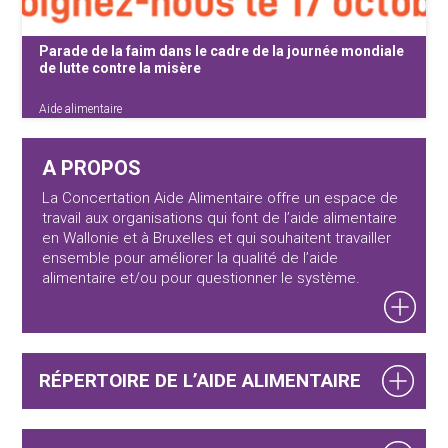
Parade de la faim dans le cadre de la journée mondiale
de lutte contre la misère
Aide alimentaire
A PROPOS
La Concertation Aide Alimentaire co-organise
une parade de la faim le 17 octobre 2022 avec
La Concertation Aide Alimentaire offre un espace de
Cultureghem. Ce sera l’occasion de dénoncer
travail aux organisations
qui font de l’aide alimentaire
en Wallonie et à Bruxelles et qui souhaitent
travailler
la situation actuelle caractérisée par la
ensemble pour améliorer la qualité de l’aide
précarité alimentaire et énergétique
alimentaire et/ou pour
questionner le système.
ahurissante dans une ambiance {...}
RÉPERTOIRE DE L’AIDE ALIMENTAIRE