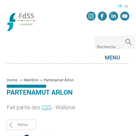
FR
NL
MENU
Home
»
Membre
»
Partenamut Arlon
PARTENAMUT ARLON
Fait partie des
CSS
- Wallonie
Retour