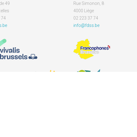
de 49
Rue Simonon, 8
elles
4000 Liège
 74
02 223 37 74
s.be
info@fdss.be