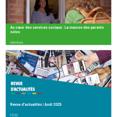
La crise du logement abordable bat son plein.
Plus de 60 000 personnes attendaient
désespérément un logement social {...}
Au cœur des services sociaux : La maison des parents
solos
Membres
Tous les mois on vous fait découvrir, en vidéo,
l’un des services membres de la Fédération
des Services Sociaux. C’est l’occasion de
visibiliser et valoriser toutes ces travailleuses
et travailleurs qui se battent contre les {...}
Revue d’actualités | Août 2025
FDSS