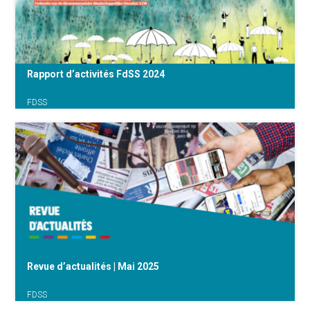
Rapport d’activités FdSS 2024
FDSS
Les temps politiques sont incertains. Si nous
marchons sur un fil, les travailleurs et
travailleuses du soin forment une belle cordée
de funambules. Il nous faudra
encore une bonne dose de patience, un peu
d’agilité et surtout beaucoup de solidarité pour
maintenir l’équilibre… Découvrez le rapport
d’activités 2024.
Revue d’actualités | Mai 2025
FDSS