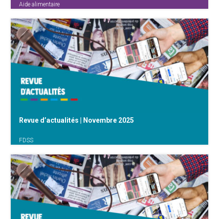
Aide alimentaire
Le 16 octobre prochain, à l’occasion de la
Journée mondiale du droit à l’alimentation, le
Collectif du Gratin de la Colère organise un
rassemblement au Mont des Arts (16h-17h).
Un banquet symbolique mettra en scène un
constat alarmant : notre {...}
Revue d’actualités | Novembre 2025
FDSS
- Aide alimentaire - Wavre : Les Restos du
Coeur inquiets après une coupe budgétaire
fédérale (TVCom) Peut-on vendre du café en
grande surface en Belgique, une fois la date
de péremption dépassée? Il y a deux types de