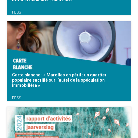
FDSS
- FdSS - Sans-abrisme : "Même s’il y a un filet
de sécurité sociale, vous avez beaucoup de
chance de vous perdre en route" (RTBF –
Podcast avec l’intervention de Céline
Nieuwenhuys) Audition de la Commission des
Affaires Sociales au {...}
Carte blanche : « Marolles en péril : un quartier
populaire sacrifié sur l’autel de la spéculation
immobilière »
FDSS
{...}