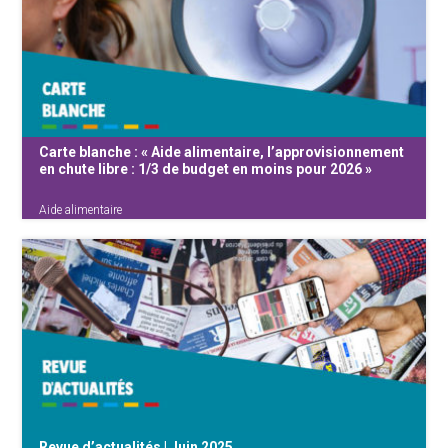
pour le droit à l’habitat (RBDH) Voilà plus d’un
an que Bruxelles est sans gouvernement.
Cette situation d’instabilité politique pèse
lourdement sur les secteurs du travail social,
en particulier celui du {...}
Carte blanche : « Aide alimentaire, l’approvisionnement
en chute libre : 1/3 de budget en moins pour 2026 »
Aide alimentaire
Une carte blanche cosignée par les acteurs de
terrain de l’aide alimentaire en Belgique : « Aide
alimentaire, l’approvisionnement en chute libre
: 1/3 de budget en moins pour 2026 » est
publiée. Ce texte alerte sur les conséquences
directes de la {...}
Revue d’actualités | Juin 2025