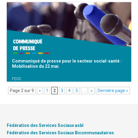
- FdSS - 22 mai : Manifestation du secteur
non-marchand (Publication Facebook) -
Secteur - Communiqué de presse pour le
secteur social-santé: mobilisation du 22 mai
(signé par Céline, Christine Mahy et Interviews
lors de la {...}
Communiqué de presse pour le secteur social-santé :
Mobilisation du 22 mai.
FDSS
Page 2 sur 9
«
1
2
3
4
5
…
»
Dernière page »
Ce jeudi 22 mai, l’ensemble du secteur non-
marchand s’est mobilisé pour dénoncer les
politiques libérales et austéritaires portées par
les différents gouvernements. Dans cette
Fédération des Services Sociaux asbl
mobilisation massive, les organisations du
Fédération des Services Sociaux Bicommunautaires
secteur social et de la {...}