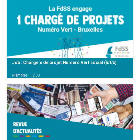
Les partenaires sociaux de votre quartier
sortent de leurs bureaux et offrent une oreille
attentive.
Job : Chargé·e de projet Numéro Vert social (h/f/x)
Membres - FDSS
La FdSS engage un·e Chargé·e de projet
Numéro Vert social (h/f/x) CDI - 80%
Bruxelles Candidatures jusqu'au 15 février
2026 Plus {...}