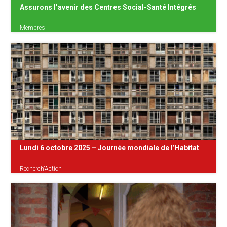
Assurons l’avenir des Centres Social-Santé Intégrés
Membres
À Bruxelles, la précarisation croissante des
citoyens et citoyennes confronte les
institutions de soins à de nouveaux défis. Le
Plan social santé intégré (PSSI) a mis en
lumière la nécessité de créer de nouveaux
lieux d’accueil bas-seuil : {...}
Lundi 6 octobre 2025 – Journée mondiale de l’Habitat
Recherch'Action
En cette journée mondiale, nous continuons à
nous battre pour que chacun puisse avoir
accès à un logement abordable et de qualité.