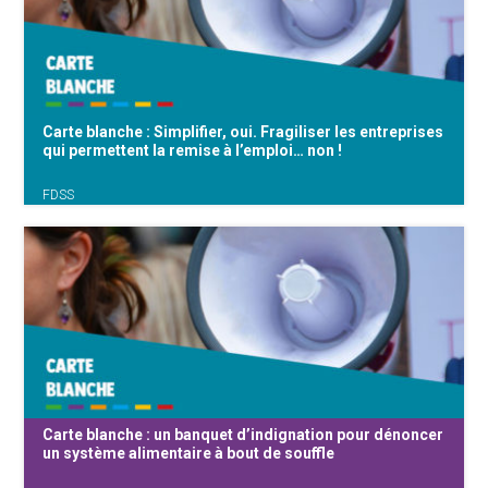
membres de la Fédération des Services
Sociaux. Pour ce troisième épisode de notre
série, on vous emmène chez les Amis
d'Accompagner, un service social de {...}
Carte blanche : Simplifier, oui. Fragiliser les entreprises
qui permettent la remise à l’emploi… non !
FDSS
Le gouvernement wallon s’apprête à réformer
en profondeur ses aides à l’emploi, afin de
rendre le dispositif « plus simple », « plus lisible
». Mais sous couvert d’une meilleure efficacité
se joue un risque majeur : voir vaciller le
secteur de {...}
Carte blanche : un banquet d’indignation pour dénoncer
un système alimentaire à bout de souffle