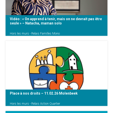
Vidéo : « On apprend à tenir, mais on ne devrait pas être
seule » – Natacha, maman solo
Hors les murs - Relais Familles Mono
Cette semaine, on rencontre Natacha,
maman solo de trois enfants. Elle partage son
quotidien, les défis d’une parentalité en solo et
l’importance de trouver du soutien quand la
charge devient trop lourde.... Le dispositif
Relais Familles Mono a fait {...}
Place à nos droits – 11.02.26 Molenbeek
Hors les murs - Relais Action Quartier