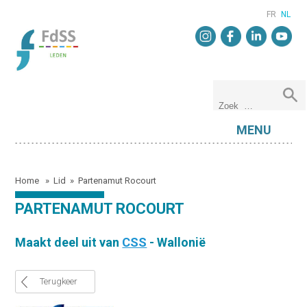
FR
NL
MENU
Home
»
Lid
»
Partenamut Rocourt
PARTENAMUT ROCOURT
Maakt deel uit van
CSS
- Wallonië
Terugkeer