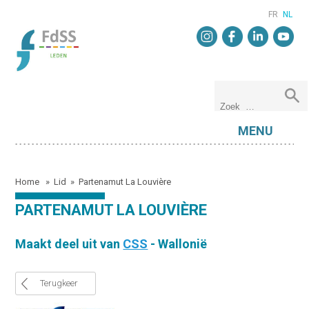
FR
NL
MENU
Home
»
Lid
»
Partenamut La Louvière
PARTENAMUT LA LOUVIÈRE
Maakt deel uit van
CSS
- Wallonië
Terugkeer