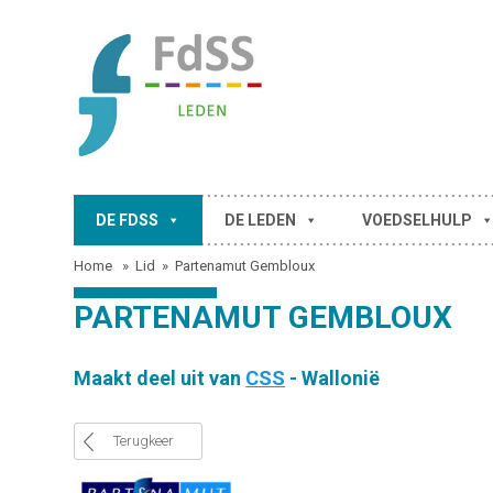
DE FDSS
DE LEDEN
VOEDSELHULP
Home
»
Lid
»
Partenamut Gembloux
PARTENAMUT GEMBLOUX
Maakt deel uit van
CSS
- Wallonië
Terugkeer