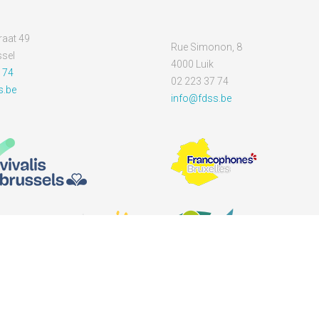
aat 49
Rue Simonon, 8
sel
4000 Luik
 74
02 223 37 74
s.be
info@fdss.be