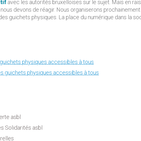
tif
avec les autorités bruxelloises sur le sujet. Mais en rai
s nous devons de réagir. Nous organiserons prochainement
des guichets physiques. La place du numérique dans la soc
 guichets physiques accessibles à tous
des guichets physiques accessibles à tous
erte asbl
 Solidarités asbl
relles