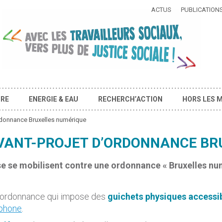
ACTUS
PUBLICATION
IRE
ENERGIE & EAU
RECHERCH’ACTION
HORS LES 
donnance Bruxelles numérique
VANT-PROJET D’ORDONNANCE BR
oise se mobilisent contre une ordonnance « Bruxelles n
 ordonnance qui impose des
guichets physiques accessi
éphone
.