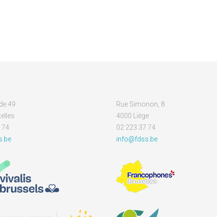
de 49
Rue Simonon, 8
elles
4000 Liège
 74
02 223 37 74
s.be
info@fdss.be