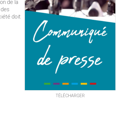
son de la
 des
iété doit
TÉLÉCHARGER