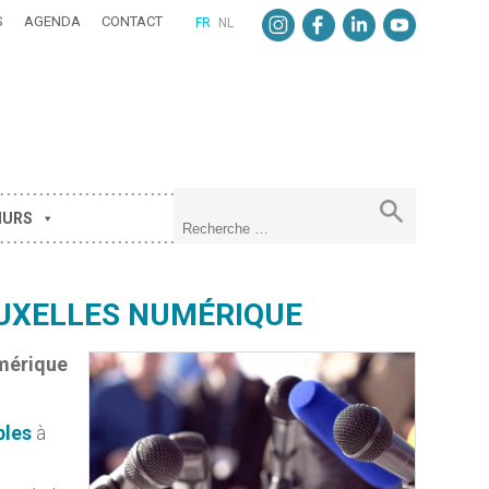
S
AGENDA
CONTACT
FR
NL
MURS
UXELLES NUMÉRIQUE
umérique
bles
à