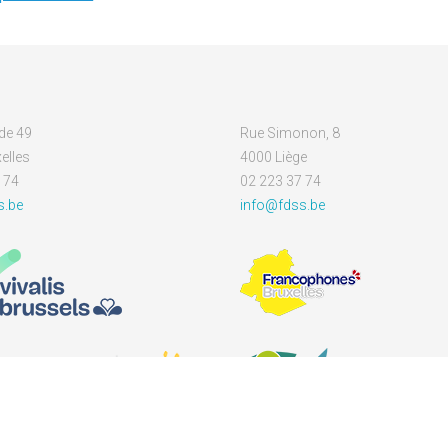
de 49
Rue Simonon, 8
elles
4000 Liège
 74
02 223 37 74
s.be
info@fdss.be