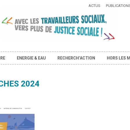
ACTUS
PUBLICATION
IRE
ENERGIE & EAU
RECHERCH’ACTION
HORS LES 
CHES 2024