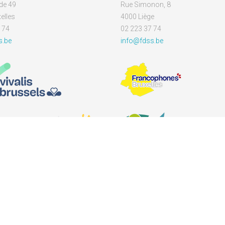
de 49
Rue Simonon, 8
elles
4000 Liège
 74
02 223 37 74
s.be
info@fdss.be