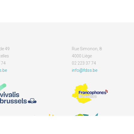
de 49
Rue Simonon, 8
elles
4000 Liège
 74
02 223 37 74
s.be
info@fdss.be