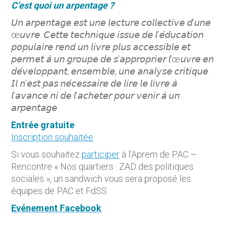
C’est quoi un arpentage ?
𝘜𝘯 𝘢𝘳𝘱𝘦𝘯𝘵𝘢𝘨𝘦 𝘦𝘴𝘵 𝘶𝘯𝘦 𝘭𝘦𝘤𝘵𝘶𝘳𝘦 𝘤𝘰𝘭𝘭𝘦𝘤𝘵𝘪𝘷𝘦 𝘥’𝘶𝘯𝘦
œ𝘶𝘷𝘳𝘦. 𝘊𝘦𝘵𝘵𝘦 𝘵𝘦𝘤𝘩𝘯𝘪𝘲𝘶𝘦 𝘪𝘴𝘴𝘶𝘦 𝘥𝘦 𝘭’𝘦́𝘥𝘶𝘤𝘢𝘵𝘪𝘰𝘯
𝘱𝘰𝘱𝘶𝘭𝘢𝘪𝘳𝘦 𝘳𝘦𝘯𝘥 𝘶𝘯 𝘭𝘪𝘷𝘳𝘦 𝘱𝘭𝘶𝘴 𝘢𝘤𝘤𝘦𝘴𝘴𝘪𝘣𝘭𝘦 𝘦𝘵
𝘱𝘦𝘳𝘮𝘦𝘵 𝘢̀ 𝘶𝘯 𝘨𝘳𝘰𝘶𝘱𝘦 𝘥𝘦 𝘴’𝘢𝘱𝘱𝘳𝘰𝘱𝘳𝘪𝘦𝘳 𝘭’œ𝘶𝘷𝘳𝘦 𝘦𝘯
𝘥𝘦́𝘷𝘦𝘭𝘰𝘱𝘱𝘢𝘯𝘵, 𝘦𝘯𝘴𝘦𝘮𝘣𝘭𝘦, 𝘶𝘯𝘦 𝘢𝘯𝘢𝘭𝘺𝘴𝘦 𝘤𝘳𝘪𝘵𝘪𝘲𝘶𝘦.
𝘐𝘭 𝘯’𝘦𝘴𝘵 𝘱𝘢𝘴 𝘯𝘦́𝘤𝘦𝘴𝘴𝘢𝘪𝘳𝘦 𝘥𝘦 𝘭𝘪𝘳𝘦 𝘭𝘦 𝘭𝘪𝘷𝘳𝘦 𝘢̀
𝘭’𝘢𝘷𝘢𝘯𝘤𝘦 𝘯𝘪 𝘥𝘦 𝘭’𝘢𝘤𝘩𝘦𝘵𝘦𝘳 𝘱𝘰𝘶𝘳 𝘷𝘦𝘯𝘪𝘳 𝘢̀ 𝘶𝘯
𝘢𝘳𝘱𝘦𝘯𝘵𝘢𝘨𝘦.
Entrée gratuite
Inscription souhaitée
Si vous souhaitez
participer
à l’Aprem de PAC –
Rencontre « Nos quartiers : ZAD des politiques
sociales », un sandwich vous sera proposé les
équipes de PAC et FdSS
Evénement Facebook