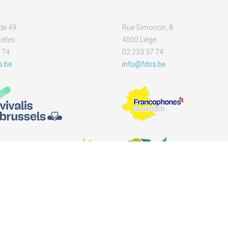
de 49
Rue Simonon, 8
elles
4000 Liège
 74
02 223 37 74
s.be
info@fdss.be