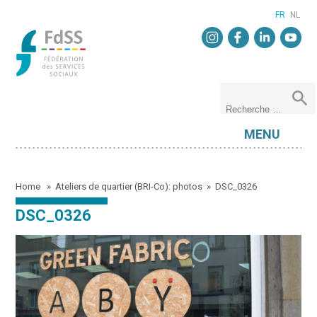
FR
NL
MENU
Home
»
Ateliers de quartier (BRI-Co): photos
»
DSC_0326
DSC_0326