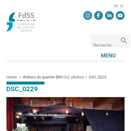
FR
NL
MENU
Home
»
Ateliers de quartier (BRI-Co): photos
»
DSC_0229
DSC_0229