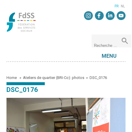
FR
NL
MENU
Home
»
Ateliers de quartier (BRI-Co): photos
»
DSC_0176
DSC_0176