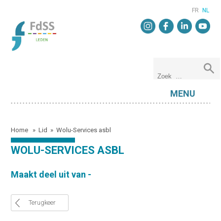
FR
NL
MENU
Home
»
Lid
»
Wolu-Services asbl
WOLU-SERVICES ASBL
Maakt deel uit van -
Terugkeer