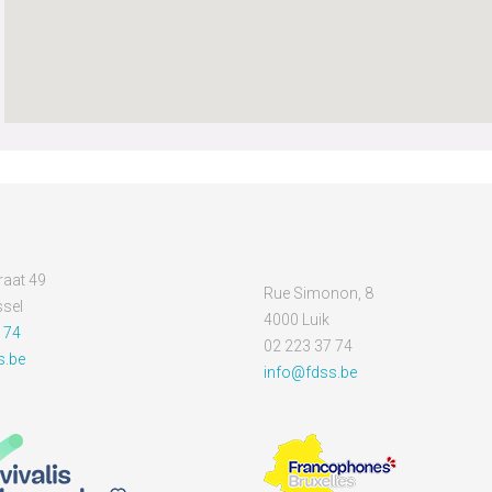
aat 49
Rue Simonon, 8
sel
4000 Luik
 74
02 223 37 74
s.be
info@fdss.be