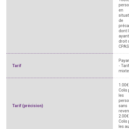
pers
en
situa
de
préca
dont 
ayant
droit
CPA
Paya
Tarif
- Tari
mixt
1.00€
Colis
les
pers
Tarif (précision)
sans
reven
2.00€
Colis
les a