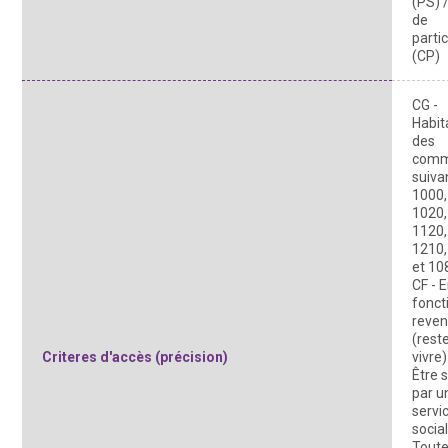
(PS) /
de
parti
(CP)
CG -
Habit
des
com
suiva
1000,
1020,
1120,
1210,
et 10
CF - 
fonct
reve
(rest
Criteres d'accès (précision)
vivre)
Être s
par u
servi
social
Tout