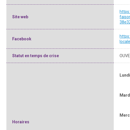
https
Site web
fais
38e3
http
Facebook
local
Statut en temps de crise
OUVE
Lund
Mard
Merc
Horaires