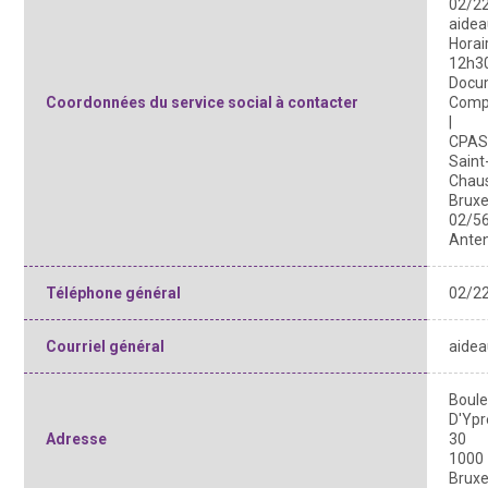
02/22
aide
Horai
12h3
Docum
Coordonnées du service social à contacter
Compo
|
CPAS 
Saint
Chaus
Bruxe
02/56
Ante
Téléphone général
02/22
Courriel général
aide
Boule
D'Ypr
Adresse
30
1000
Bruxe