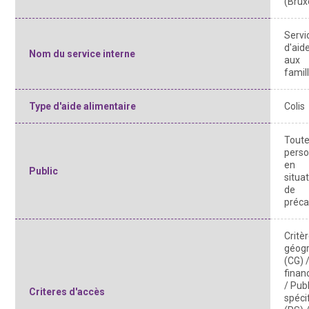
(Brux
Servi
d'aid
Nom du service interne
aux
famil
Type d'aide alimentaire
Colis
Tout
pers
en
Public
situa
de
préca
Critè
géog
(CG) /
finan
/ Publ
Criteres d'accès
spéci