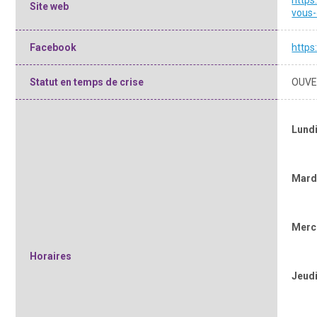
https
Site web
vous-
Facebook
https
Statut en temps de crise
OUVE
Lund
Mard
Merc
Horaires
Jeud