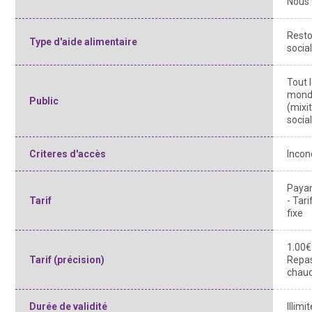
Nous
Rest
Type d'aide alimentaire
socia
Tout 
mon
Public
(mixi
socia
Criteres d'accès
Incon
Paya
Tarif
- Tari
fixe
1.00€
Tarif (précision)
Repa
chau
Durée de validité
Illimi