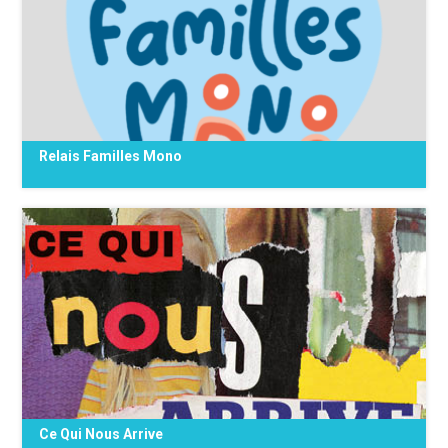
Relais Familles Mono
Qui sommes-nous ? Un dispositif d’aide et de
soutien à l’accompagnement des familles
monoparentales en Wallonie : >> 19
travailleurs·euses sociaux·ales « points-relais
familles monoparentales » implantés au sein
de différents Centre de {...}
Ce Qui Nous Arrive