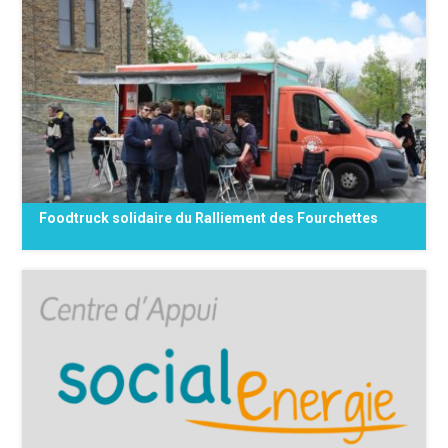
Le projet des Relais d’Action de Quartier (RAQ)
est composé de 21 travailleurs sociaux
travaillant sur 19 quartiers de la Région de
Bruxelles-Capitale en collaboration étroite
avec un partenaire hébergeur. Le but est de
travailler sur les {...}
Foodtruck solidaire du Ralliement des Fourchettes
Venez profiter d’un délicieux plat préparé par
les cuistots du Ralliement des Fourchettes,
sur place ou à emporter* ! Avec le projet de
Foodtruck Solidaire, le Ralliement des
Fourchettes va à la rencontre de toutes et
tous pour proposer des repas {...}