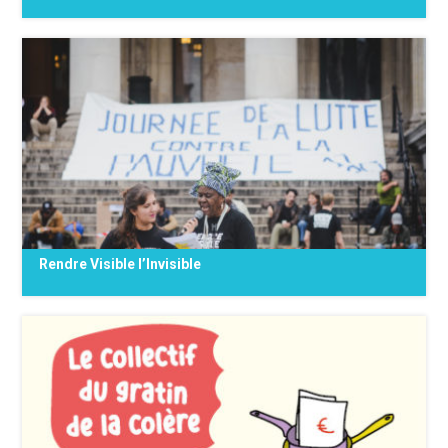
CQNA, c’est un ensemble de personnes et de
collectifs, venant de secteurs variés (social,
climat, éducation permanente, santé…) qui se
réunissent dans le but de penser et agir de
manière très concrète, sur les territoires. Dans
le {...}
Rendre Visible l’Invisible
Le Front Rendre Visible l’Invisible est un
collectif de personnes en situation de
pauvreté, de citoyens et citoyennes et
d’associations sans affiliation à un parti
politique, rassemblés autour du 17 octobre,