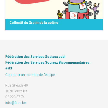
Journée mondiale de lutte contre la {...}
Collectif du Gratin de la colère
Notre collectif a pour objectif de mener des
actions de mobilisation autour des
thématiques du droit à l’alimentation, de
Fédération des Services Sociaux asbl
l’accès à l’alimentation et de la précarité
Fédération des Services Sociaux Bicommunautaires
alimentaire par le biais de : Réunions de travail
asbl
collectif Préparation {...}
Contacter un membre de l’équipe
Rue Gheude 49
1070 Bruxelles
02 223 37 74
info@fdss.be