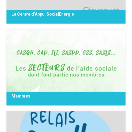
Le Centre d’Appui SocialEnergie
Le Centre d’Appui SocialEnergie Le Centre
d'Appui SocialEnergie (CASE) soutient les
travailleur·euse·s de première ligne sur les
questions liées aux précarités énergétique et
hydrique. Sa mission est d’accompagner au
mieux les {...}
Membres
Voir cette {...}